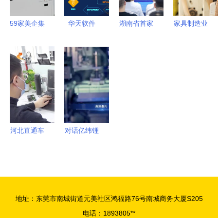
经理朱诗琳
术服务
术服务实力
59家美企集
华天软件
湖南省首家
家具制造业
体发声，一
C+轮融资
工业软件园
常用ERP系
片紧急背后
超亿元，工
在株洲开园
统推荐 深
中国半导体
业软件国产
赋能智能制
耕精品家具
产业的逆势
化迈上新台
造新引擎
制造的软件
崛起与软件
阶
研发与技术
技术生态的
方案解析
成型
河北直通车
对话亿纬锂
专题报道
能陈翔 以
海云捷迅引
产品为王，
领软件研发
以技术与质
与技术服务
量双轮驱
地址：东莞市南城街道元美社区鸿福路76号南城商务大厦S205
新浪潮
动，构建软
电话：1893805**