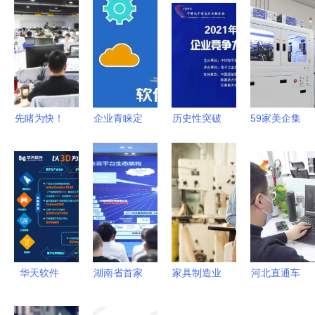
先睹为快！
企业青睐定
历史性突破
59家美企集
2022南京
制开发 软
区镇这家企
体发声，一
金洽会开幕
件定制热度
业成功入围
片紧急背后
在即，重磅
为何急剧上
中国软件百
中国半导体
签约聚焦软
升？
强，彰显软
产业的逆势
件研发及技
件研发及技
崛起与软件
术服务
术服务实力
技术生态的
成型
华天软件
湖南省首家
家具制造业
河北直通车
C+轮融资
工业软件园
常用ERP系
专题报道
超亿元，工
在株洲开园
统推荐 深
海云捷迅引